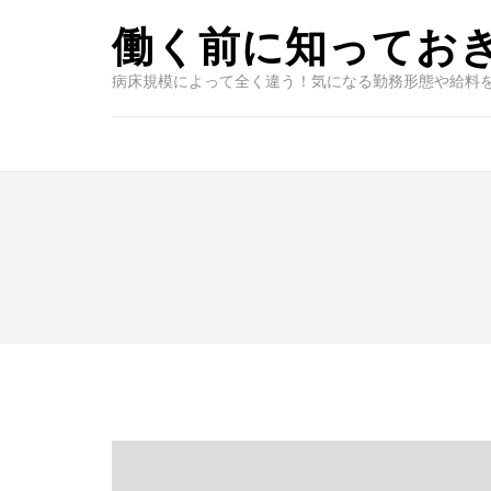
コ
働く前に知ってお
ン
テ
病床規模によって全く違う！気になる勤務形態や給料
ン
ツ
へ
ス
キ
ッ
プ
(Enter
を
押
す)