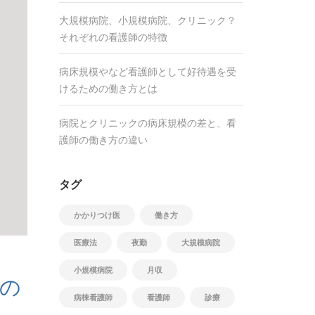
大規模病院、小規模病院、クリニック？
それぞれの看護師の特徴
病床規模やなど看護師として好待遇を受
けるための働き方とは
病院とクリニックの病床規模の差と、看
護師の働き方の違い
タグ
かかりつけ医
働き方
医療法
夜勤
大規模病院
小規模病院
月収
の
病棟看護師
看護師
診療